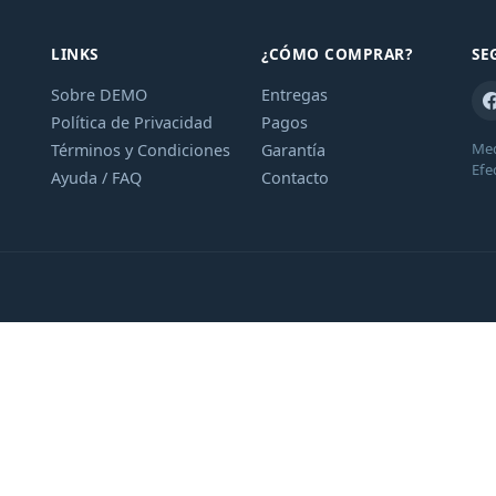
LINKS
¿CÓMO COMPRAR?
SE
Sobre DEMO
Entregas
Política de Privacidad
Pagos
Med
Términos y Condiciones
Garantía
Efe
Ayuda / FAQ
Contacto